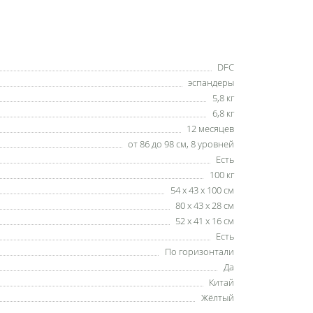
DFC
эспандеры
5,8 кг
6,8 кг
12 месяцев
от 86 до 98 см, 8 уровней
Есть
100 кг
54 x 43 x 100 см
80 x 43 x 28 см
52 x 41 x 16 см
Есть
По горизонтали
Да
Китай
Жёлтый