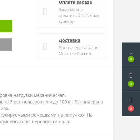
Оплата заказа
Заказ можно
оплатить ONLINE или
курьеру
Доставка
Быстрая доставка по
Москве и России
0
0
ровка нагрузки механическая.
ьный вес пользователя до 100 кг. Эспандеры в
ниях.
0
регулируемыми ремешками на липучках. На
 компенсаторы неровности пола.