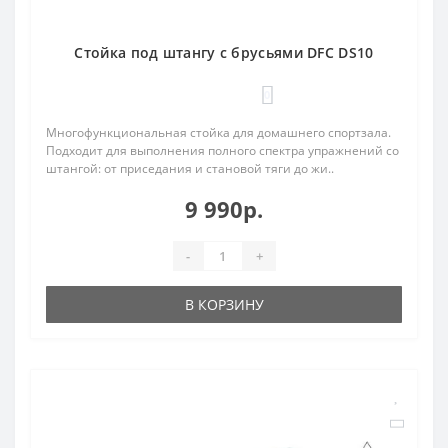
Стойка под штангу с брусьями DFC DS10
0
Многофункциональная стойка для домашнего спортзала.
Подходит для выполнения полного спектра упражнений со
штангой: от приседания и становой тяги до жи..
9 990р.
-
+
В КОРЗИНУ