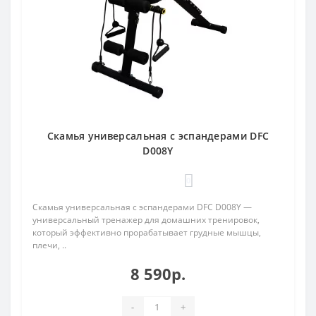
Скамья универсальная с эспандерами DFC
D008Y
0
Скамья универсальная с эспандерами DFC D008Y —
универсальный тренажер для домашних тренировок,
который эффективно прорабатывает грудные мышцы,
плечи, ..
8 590р.
-
+