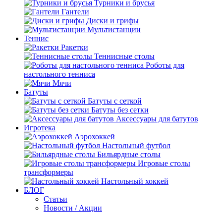
Турники и брусья
Гантели
Диски и грифы
Мультистанции
Теннис
Ракетки
Теннисные столы
Роботы для
настольного тенниса
Мячи
Батуты
Батуты с сеткой
Батуты без сетки
Аксессуары для батутов
Игротека
Аэрохоккей
Настольный футбол
Бильярдные столы
Игровые столы
трансформеры
Настольный хоккей
БЛОГ
Статьи
Новости / Акции