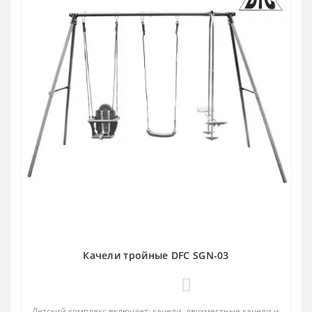
Качели тройные DFC SGN-03
0
Детский комплекс включает: качели, двухместные качели и