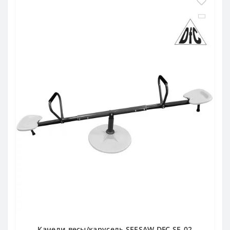
Качели-весы/карусель SEESAW DFC SE-02