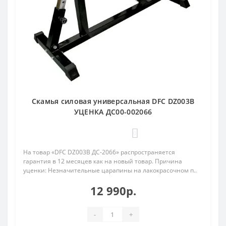
Скамья силовая универсальная DFC DZ003B
УЦЕНКА ДС00-002066
0
На товар «DFC DZ003B ДС-2066» распространяется
гарантия в 12 месяцев как на новый товар. Причина
уценки: Незначительные царапины на лакокрасочном п..
12 990р.
-
+