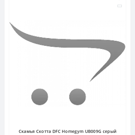
Скамья Скотта DFC Homegym UB009G серый