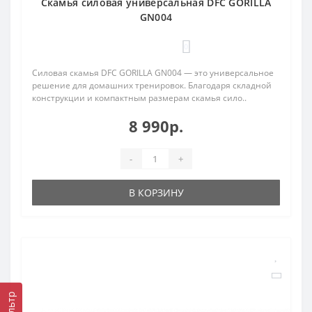
Скамья силовая универсальная DFC GORILLA
GN004
0
Силовая скамья DFC GORILLA GN004 — это универсальное
решение для домашних тренировок. Благодаря складной
конструкции и компактным размерам скамья сило..
8 990р.
-
+
В КОРЗИНУ
Фильтр