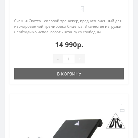
0
Скамья Скотта - силовой тренажер, предназначенный для
изолированной тренировки бицепса. В качестве нагрузки
необходимо использовать штангу со свободны..
14 990р.
-
+
В КОРЗИНУ