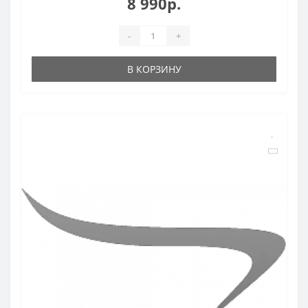
8 990р.
-
+
В КОРЗИНУ