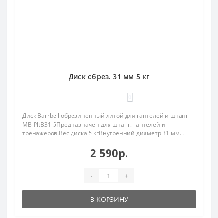
Диск обрез. 31 мм 5 кг
0
Диск Barrbell обрезиненный литой для гантелей и штанг
MB-PltB31-5Предназначен для штанг, гантелей и
тренажеров.Вес диска 5 кгВнутренний диаметр 31 мм...
2 590р.
-
+
В КОРЗИНУ