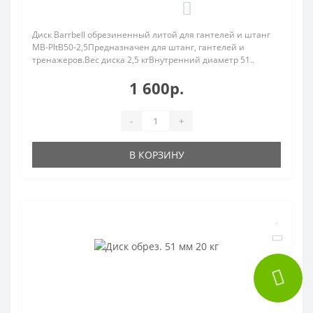
0
Диск Barrbell обрезиненный литой для гантелей и штанг
MB-PltB50-2,5Предназначен для штанг, гантелей и
тренажеров.Вес диска 2,5 кгВнутренний диаметр 51..
1 600р.
-
+
В КОРЗИНУ