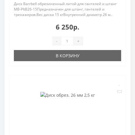
Диск Barrbell обрезиненный литой для гантелей и штанг
MB-PltB26-15Предназначен для штанг, гантелей и
тренажеров.Вес диска 15 кгВнутренний диаметр 26 м..
6 250р.
-
+
В КОРЗИНУ