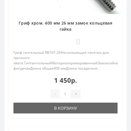
Гриф хром. 400 мм 26 мм замок кольцевая
гайка
0
Гриф гантельный RB16T-26Нескользящие насечки для
прочного
хвата.ТипгантельныйМатериалхромированныйЗамокгайка
фигурнаяДлина общая400 ммДлина посадочног..
1 450р.
-
+
В КОРЗИНУ