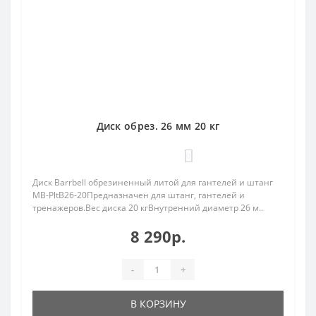
Диск обрез. 26 мм 20 кг
0
Диск Barrbell обрезиненный литой для гантелей и штанг
MB-PltB26-20Предназначен для штанг, гантелей и
тренажеров.Вес диска 20 кгВнутренний диаметр 26 м..
8 290р.
-
+
В КОРЗИНУ