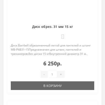
Диск обрез. 31 мм 15 кг
0
Диск Barrbell обрезиненный литой для гантелей и штанг
MB-PltB31-15Предназначен для штанг, гантелей и
тренажеров.Вес диска 15 кгВнутренний диаметр 31 м..
6 250р.
-
+
В КОРЗИНУ