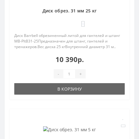
Диск обрез. 31 мм 25 кг
0
Диск Barrbell обрезиненный литой для гантелей и штанг
MB-PltB31-25Предназначен для штанг, гантелей и
тренажеров.Вес диска 25 кгВнутренний диаметр 31 м..
10 390р.
-
+
В КОРЗИНУ