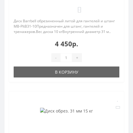
0
Диск Barrbell обрезиненный литой для гантелей и штанг
MB-PltB31-10Предназначен для штанг, гантелей и
тренажеров.Вес диска 10 кгВнутренний диаметр 31 м..
4 450р.
-
+
В КОРЗИНУ