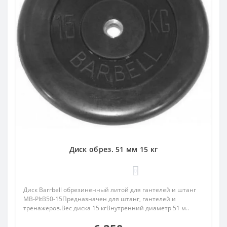
Диск обрез. 51 мм 15 кг
0
Диск Barrbell обрезиненный литой для гантелей и штанг
MB-PltB50-15Предназначен для штанг, гантелей и
тренажеров.Вес диска 15 кгВнутренний диаметр 51 м..