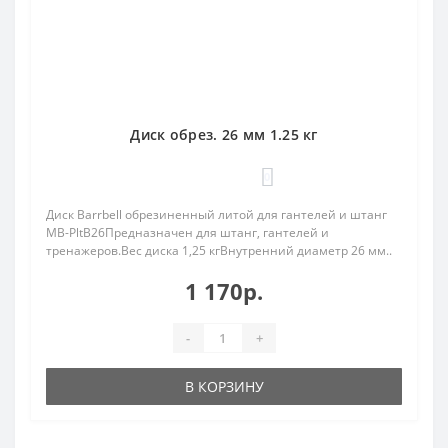
Диск обрез. 26 мм 1.25 кг
0
Диск Barrbell обрезиненный литой для гантелей и штанг
MB-PltB26Предназначен для штанг, гантелей и
тренажеров.Вес диска 1,25 кгВнутренний диаметр 26 мм..
1 170р.
-
+
В КОРЗИНУ