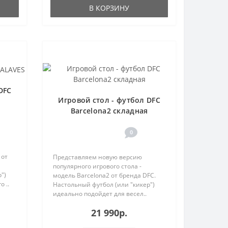
В КОРЗИНУ
DFC
Игровой стол - футбол DFC
Barcelona2 складная
0
 от
Представляем новую версию
популярного игрового стола -
")
модель Barcelona2 от бренда DFC.
 ..
Настольный футбол (или "кикер")
идеально подойдет для весел..
21 990р.