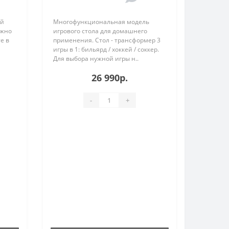
ой
Многофункциональная модель
ужно
игрового стола для домашнего
е в
применения. Стол - трансформер 3
игры в 1: бильярд / хоккей / соккер.
Для выбора нужной игры н..
26 990р.
-
+