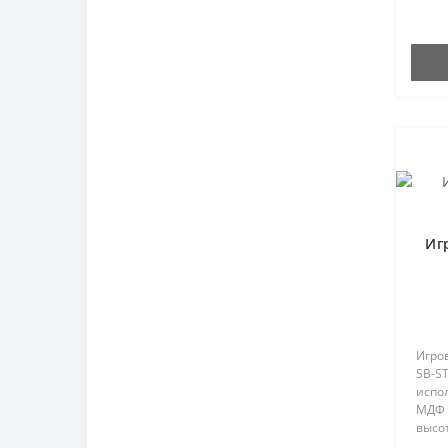
Иг
Игро
SB-S
испо
МДФ 
высот
..