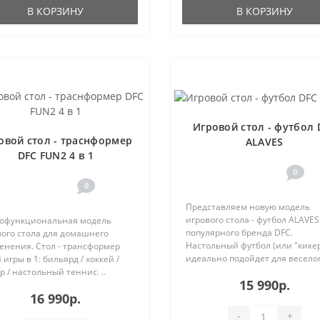
В КОРЗИНУ
В КОРЗИНУ
Игровой стол - футбол 
овой стол - траснформер
ALAVES
DFC FUN2 4 в 1
0
0
Представляем новую модель
игрового стола - футбол ALAVES
офункциональная модель
популярного бренда DFC.
вого стола для домашнего
Настольный футбол (или "кикер
енения. Стол - трансформер
идеально подойдет для веселого
 игры в 1: бильярд / хоккей /
р / настольный теннис. ..
15 990р.
16 990р.
-
+