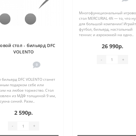
Многофункциональный игров
стол MERCURIAL 4ft — то, что н
для большой компании! Играйт
футбол, бильярд, настольный
теннис и аэрохоккей на одно..
овой стол - бильярд DFC
26 990р.
VOLENTO
-
+
0
 бильярд DFC VOLENTO станет
чным подарком себе или
ким на любое торжество. Стол
товлен из МДФ толщиной 9 мм,
сукна синий. Разм..
2 590р.
-
+