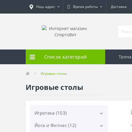
Наш адрес
Время работы
Доставка
Список категорий
Трен
Игровые столы
Игровые столы
Игротека (103)
Йога и Фитнес (12)
Дартс (20)