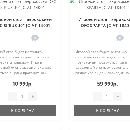
ровой стол - аэрохоккей
Игровой стол - аэрохок
C SIRIUS 40" JG-AT-14001
DFC SPARTA JG-AT-1840
0
0
ой стол будет не только
Игровой стол будет не только
ной покупкой для себя, но и
отличной покупкой для себя, н
расным подарком. Игра в
прекрасным подарком. Игра в
хоккей очень эмоциональная,
аэрохоккей очень эмоциональн
тывающая и проходит на ..
захватывающая и проходит на .
10 990р.
59 990р.
-
+
-
+
В КОРЗИНУ
В КОРЗИНУ