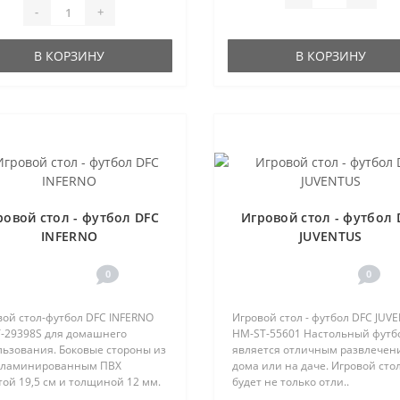
-
+
В КОРЗИНУ
В КОРЗИНУ
ровой стол - футбол DFC
Игровой стол - футбол 
INFERNO
JUVENTUS
0
0
вой стол-футбол DFC INFERNO
Игровой стол - футбол DFC JUV
T-29398S для домашнего
HM-ST-55601 Настольный футб
льзования. Боковые стороны из
является отличным развлечен
ламинированным ПВХ
дома или на даче. Игровой сто
ой 19,5 см и толщиной 12 мм.
будет не только отли..