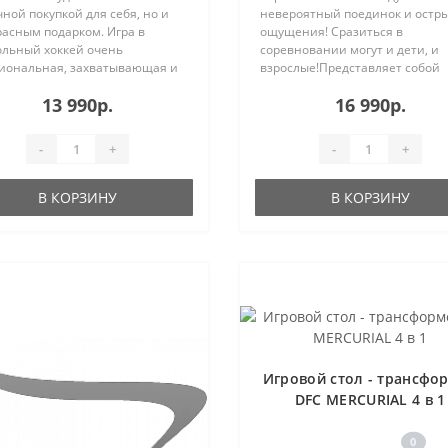
ной покупкой для себя, но и
невероятный поединок и остр
расным подарком. Игра в
ощущения! Сразиться в
ольный хоккей очень
соревновании могут и дети, и
иональная, захватывающая и
взрослые!Представляет собой
..
специал..
13 990р.
16 990р.
-
+
-
+
В КОРЗИНУ
В КОРЗИНУ
Игровой стол - трансфо
DFC MERCURIAL 4 в 1
0