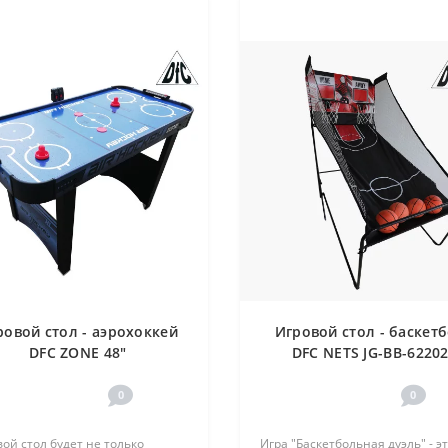
ровой стол - аэрохоккей
Игровой стол - баскет
DFC ZONE 48"
DFC NETS JG-BB-6220
0
0
ой стол будет не только
Игра "Баскетбольная дуэль" - э