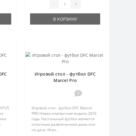
-
+
В КОРЗИНУ
DFC
Игровой стол - футбол DFC
Marcel Pro
0
ENTUS
Игровой стол - футбол DFC Marcel
ол
PRO Новая компактная модель 2016
ием
года. Настольный футбол является
л
отличным развлечением дома или
на даче. Игро..