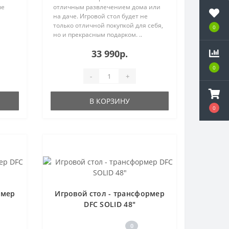
ые
отличным развлечением дома или
на даче. Игровой стол будет не
только отличной покупкой для себя,
0
но и прекрасным подарком. ..
33 990р.
0
-
+
В КОРЗИНУ
0
рмер
Игровой стол - трансформер
DFC SOLID 48"
0