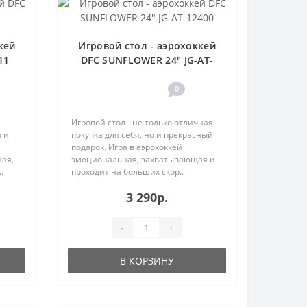
кей
Игровой стол - аэрохоккей
11
DFC SUNFLOWER 24" JG-AT-
12400
0
Игровой стол - не только отличная
о и
покупка для себя, но и прекрасный
подарок. Игра в аэрохоккей
ая,
эмоциональная, захватывающая и
.
проходит на больших скор..
3 290р.
-
+
В КОРЗИНУ