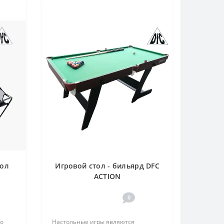
бол
Игровой стол - бильярд DFC
2
ACTION
0
то
Настольные игры являются