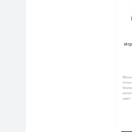
Игр
Мини
отли
близ
изго
цвет 