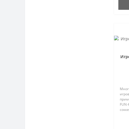
Игр
Мног
игро
прим
FUN 4
сокке