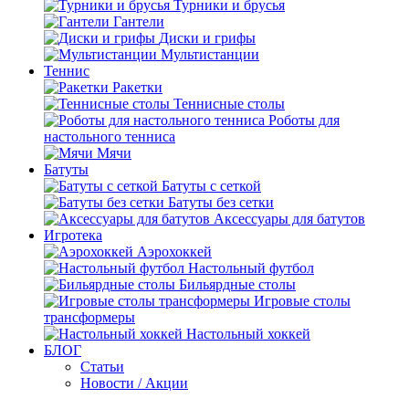
Турники и брусья
Гантели
Диски и грифы
Мультистанции
Теннис
Ракетки
Теннисные столы
Роботы для
настольного тенниса
Мячи
Батуты
Батуты с сеткой
Батуты без сетки
Аксессуары для батутов
Игротека
Аэрохоккей
Настольный футбол
Бильярдные столы
Игровые столы
трансформеры
Настольный хоккей
БЛОГ
Статьи
Новости / Акции