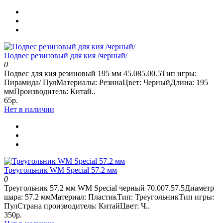
Подвес резиновый для кия /черный/
0
Подвес для кия резиновый 195 мм 45.085.00.5Тип игры:
Пирамида/ ПулМатериалы: РезинаЦвет: ЧерныйДлина: 195
ммПроизводитель: Китай..
65р.
Нет в наличии
Треугольник WM Special 57.2 мм
0
Треугольник 57.2 мм WM Special черный 70.007.57.5Диаметр
шара: 57.2 ммМатериал: ПластикТип: ТреугольникТип игры:
ПулСтрана производитель: КитайЦвет: Ч..
350р.