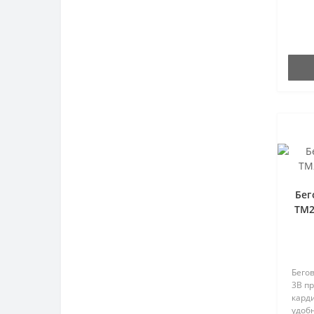
Бег
TM2
Бегов
3B п
кард
удоб