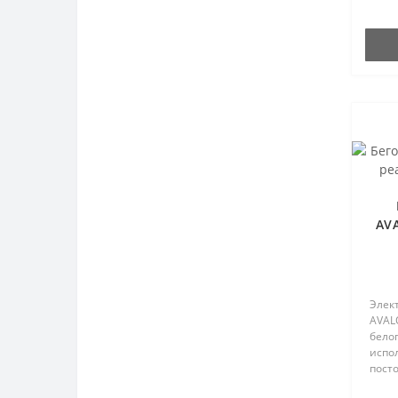
AV
Элек
AVAL
бело
испо
посто