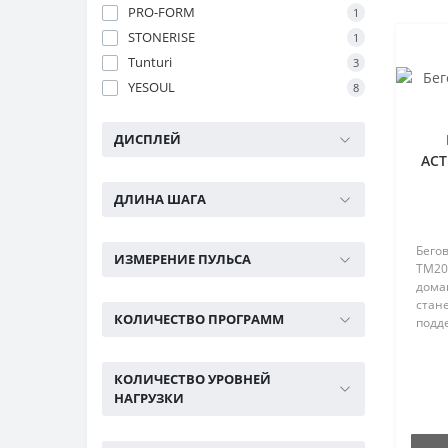
б/у (9)
PRO-FORM
1
STONERISE
1
Товары для баскетбола по
Tunturi
3
скидке (16)
YESOUL
8
Товары для тенниса по
скидке (18)
ДИСПЛЕЙ
ACT
Тренажеры б/у (48)
ДЛИНА ШАГА
Силовые скамьи (9)
Эллиптические тренажеры б/
у (18)
Бего
ИЗМЕРЕНИЕ ПУЛЬСА
TM20
дома
стан
КОЛИЧЕСТВО ПРОГРАММ
подд
кварт
КОЛИЧЕСТВО УРОВНЕЙ
НАГРУЗКИ