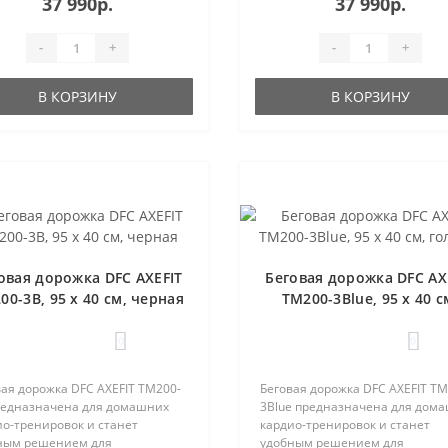
37 990р.
37 990р.
-
+
-
+
В КОРЗИНУ
В КОРЗИНУ
овая дорожка DFC AXEFIT
Беговая дорожка DFC AX
00-3B, 95 х 40 см, черная
TM200-3Blue, 95 х 40 с
голубая
0
0
ая дорожка DFC AXEFIT TM200-
Беговая дорожка DFC AXEFIT TM
редназначена для домашних
3Blue предназначена для дом
ио-тренировок и станет
кардио-тренировок и станет
ным решением для
удобным решением для