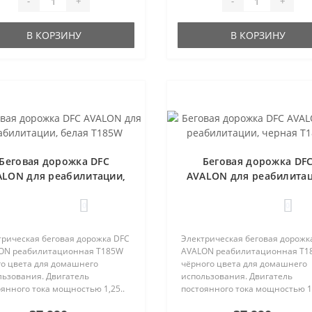
-
+
-
+
В КОРЗИНУ
В КОРЗИНУ
Беговая дорожка DFC
Беговая дорожка DF
ALON для реабилитации,
AVALON для реабилитац
белая T185W
черная T185B
0
0
трическая беговая дорожка DFC
Электрическая беговая дорожк
ON реабилитационная T185W
AVALON реабилитационная T1
го цвета для домашнего
чёрного цвета для домашнего
льзования. Двигатель
использования. Двигатель
янного тока мощностью 1,25..
постоянного тока мощностью 1,