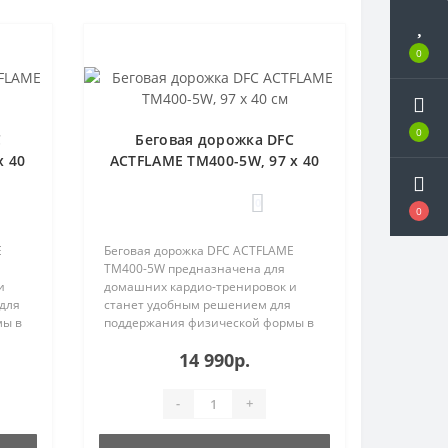
0
0
C
Беговая дорожка DFC
х 40
ACTFLAME TM400-5W, 97 х 40
см
0
0
E
Беговая дорожка DFC ACTFLAME
TM400-5W предназначена для
и
домашних кардио-тренировок и
для
станет удобным решением для
мы в
поддержания физической формы в
кварти..
14 990р.
-
+