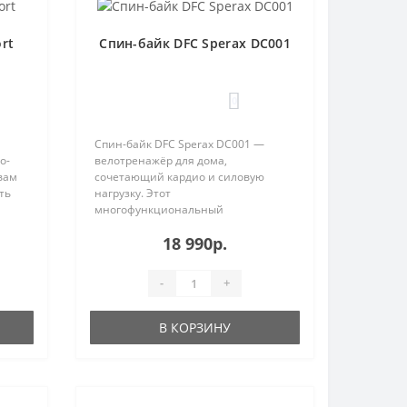
rt
Cпин-байк DFC Sperax DC001
0
Спин-байк DFC Sperax DC001 —
о-
велотренажёр для дома,
вам
сочетающий кардио и силовую
ть
нагрузку. Этот
многофункциональный
кардиотренажер для ног и рук
18 990р.
домашн..
-
+
В КОРЗИНУ