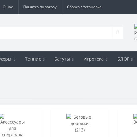
О нас
Памятка по заказу
Сборка / Установка
ажеры
Теннис
Батуты
Игротека
БЛОГ