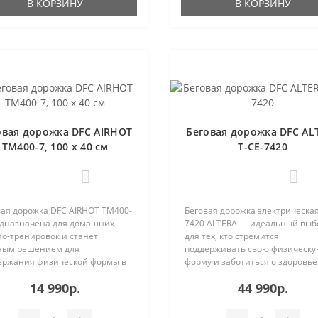
В КОРЗИНУ
В КОРЗИНУ
овая дорожка DFC AIRHOT
Беговая дорожка DFC AL
TM400-7, 100 х 40 см
T-CE-7420
0
0
вая дорожка DFC AIRHOT TM400-
Беговая дорожка электрическа
едназначена для домашних
7420 ALTERA — идеальный выб
ио-тренировок и станет
для тех, кто стремится
ным решением для
поддерживать свою физическ
ержания физической формы в
форму и заботиться о здоровье
ире ..
Мощн..
14 990р.
44 990р.