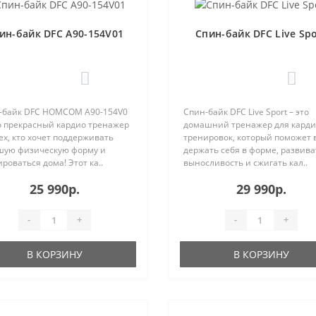
ин-байк DFC A90-154V01
Cпин-байк DFC Live Spo
0
0
-байк DFC HOMCOM A90-154V0
Спин-байк DFC Live Sport – это
о прекрасный кардио тренажер
домашний тренажер для карди
ех, кто хочет поддерживать
тренировок, который поможет 
шую физическую форму и
держать себя в форме, развива
роваться дома! Этот ка..
выносливость и сжигать кал..
25 990р.
29 990р.
-
+
-
+
В КОРЗИНУ
В КОРЗИНУ