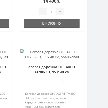
14 490р.
-
+
В КОРЗИНУ
EFIT
Беговая дорожка DFC AXEFIT
м,
TM200-3D, 95 х 40 см,
оранжевая
0
200-
Беговая дорожка DFC AXEFIT TM200-
ашних
3D предназначена для домашних
кардио-тренировок и станет
удобным решением для