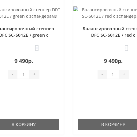
лансировочный степпер
Балансировочный степ
DFC SC-S012E / green с
DFC SC-S012E / red с
эспандерами
эспандерами
0
0
9 490р.
9 490р.
-
+
-
+
В КОРЗИНУ
В КОРЗИНУ