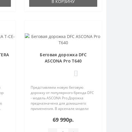
В КОРЗИНУ
TERA
Беговая дорожка DFC
ASCONA Pro T640
0
я
Представляем новую беговую
ор
дорожку от популярного бренда DFC
- модель ASCONA Pro.Дорожка
ую
предназначена для домашнего
.
применения. В арсенале модели
вст..
69 990р.