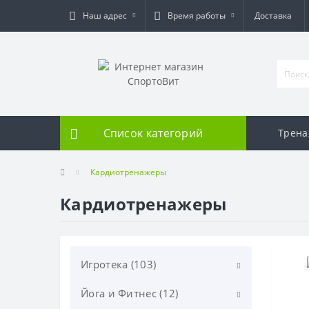
Наш адрес
Время работы
Доставка
Список категорий
Трен
Кардиотренажеры
Кардиотренажеры
Игротека (103)
Йога и Фитнес (12)
Дартс (20)