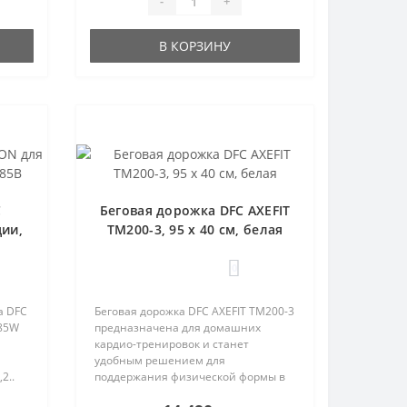
-
+
В КОРЗИНУ
C
Беговая дорожка DFC AXEFIT
ии,
TM200-3, 95 х 40 см, белая
0
а DFC
Беговая дорожка DFC AXEFIT TM200-3
85W
предназначена для домашних
кардио-тренировок и станет
удобным решением для
2..
поддержания физической формы в
квартире ..