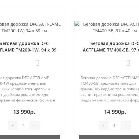
Беговая дорожка DFC
Беговая дорожка DF
FLAME TM200-1W, 94 х 39
ACTFLAME TM400-5B, 97 
см
см
0
0
вая дорожка DFC ACTFLAME
Беговая дорожка DFC ACTFLAM
0-1W предназначена для
TM400-5B предназначена для
шних кардио-тренировок и
домашних кардио-тренировок 
ет удобным решением для
станет практичным решением 
ержания физической формы в
поддержания физической фор
и..
ква..
13 990р.
14 990р.
-
+
-
+