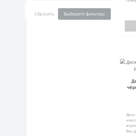
повер
Сбросить
Выберите фильтры
Д
чёр
Диск
класс
втул
Вес д