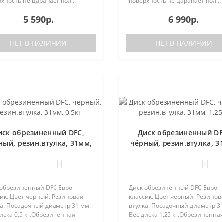
хность не царапает пол ..
поверхность не царапает пол ..
5 590р.
6 990р.
НЕТ В НАЛИЧИИ
НЕТ В НАЛИЧИИ
иск обрезиненный DFC,
Диск обрезиненный DF
ный, резин.втулка, 31мм,
чёрный, резин.втулка, 3
0,5кг
1,25кг
0
0
 обрезиненный DFC Евро-
Диск обрезиненный DFC Евро-
ик. Цвет чёрный. Резиновая
классик. Цвет чёрный. Резинов
ка. Посадочный диаметр 31 мм.
втулка. Посадочный диаметр 3
иска 0,5 кг.Обрезиненная
Вес диска 1,25 кг.Обрезиненна