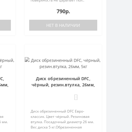
поверхность не царапает пол..
790р.
НЕТ В НАЛИЧИИ
C,
Диск обрезиненный DFC,
6мм,
чёрный, резин.втулка, 26мм,
5кг
0
Диск обрезиненный DFC Евро-
ая
классик. Цвет чёрный. Резиновая
6 мм.
втулка. Посадочный диаметр 26 мм.
Вес диска 5 кг.Обрезиненная