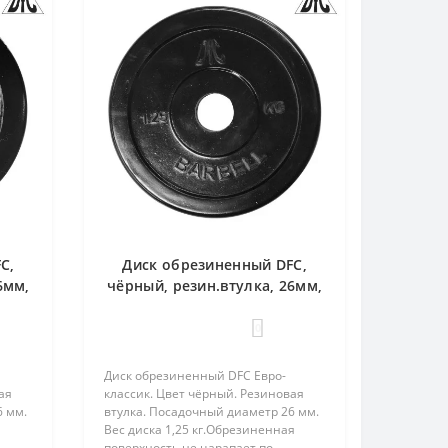
C,
Диск обрезиненный DFC,
6мм,
чёрный, резин.втулка, 26мм,
1,25кг
0
Диск обрезиненный DFC Евро-
ая
классик. Цвет чёрный. Резиновая
6 мм.
втулка. Посадочный диаметр 26 мм.
Вес диска 1,25 кг.Обрезиненная
поверхность не царапает по..