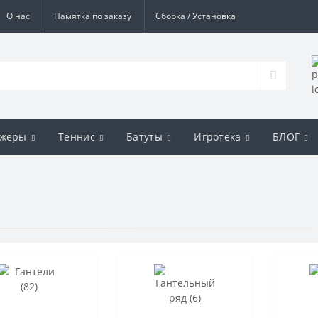
О нас
Памятка по заказу
Сборка / Установка
ажеры
Теннис
Батуты
Игротека
БЛОГ