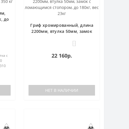
мм,
, до
Гриф хромированный, длина
2200мм, втулка 50мм, замок
с ломающимся стопором, до
180кг, вес 23кг
0
22 160р.
ка с
0
310
НЕТ В НАЛИЧИИ