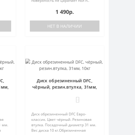
поверхность не царапает пол п..
1 490р.
НЕТ В НАЛИЧИИ
C,
Диск обрезиненный DFC,
1мм,
чёрный, резин.втулка, 31мм,
10кг
0
Диск обрезиненный DFC Евро-
ая
классик. Цвет чёрный. Резиновая
1 мм.
втулка. Посадочный диаметр 31 мм.
я
Вес диска 10 кг.Обрезиненная