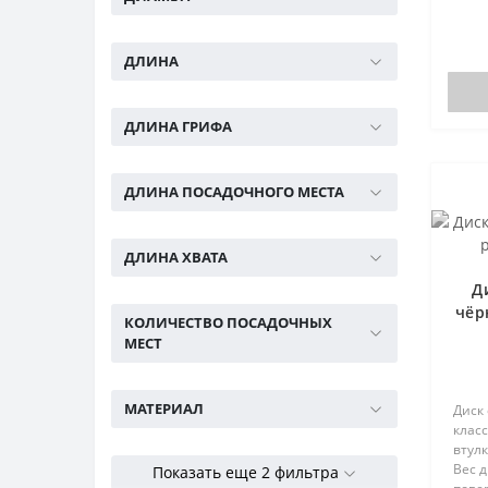
Товары для тенниса по
скидке (18)
ДЛИНА
Тренажеры б/у (48)
Силовые скамьи (9)
Эллиптические тренажеры б/
ДЛИНА ГРИФА
у (18)
ДЛИНА ПОСАДОЧНОГО МЕСТА
ДЛИНА ХВАТА
Д
чёр
КОЛИЧЕСТВО ПОСАДОЧНЫХ
МЕСТ
МАТЕРИАЛ
Диск
класс
втул
Вес д
Показать еще 2 фильтра