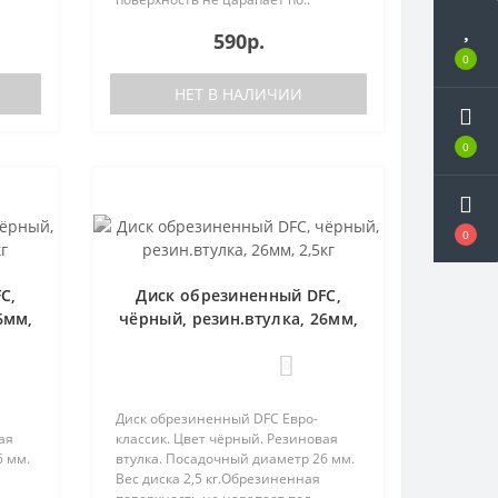
590р.
0
НЕТ В НАЛИЧИИ
0
0
C,
Диск обрезиненный DFC,
6мм,
чёрный, резин.втулка, 26мм,
2,5кг
0
Диск обрезиненный DFC Евро-
ая
классик. Цвет чёрный. Резиновая
6 мм.
втулка. Посадочный диаметр 26 мм.
Вес диска 2,5 кг.Обрезиненная