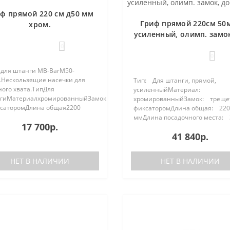
ф прямой 220 см д50 мм
Гриф прямой 220см 50
хром.
усиленный, олимп. замок
350 кг
0
0
 для штанги MB-BarM50-
LНескользящие насечки для
Тип: Для штанги, прямой,
ного хвата.ТипДля
усиленныйМатериал:
гиМатериалхромированныйЗамоквтулка
хромированныйЗамок: трещет
ксаторомДлина общая2200
фиксаторомДлина общая: 220
и..
ммДлина посадочного места: 
17 700р.
м..
41 840р.
НЕТ В НАЛИЧИИ
НЕТ В НАЛИЧИИ