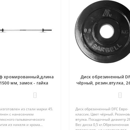
ф хромированный,длина
Диск обрезиненный DF
 1500 мм, замок - гайка
чёрный, резин.втулка, 2
йдера с резьбой 25 мм ,
0,5кг
нагрузка до 150 кг, вес
0
0
изготовлен из стали марки 45.
Диск обрезиненный DFC Евро-
лнен с нанесением
классик. Цвет чёрный. Резинов
лексного гальванического
втулка. Посадочный диаметр 2
тия из никеля и хрома...
Вес диска 0,5 кг.Обрезиненная
поверхность не царапает пол..