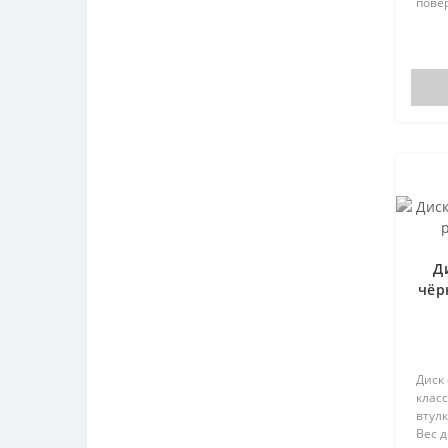
повер
Д
чёр
Диск
класс
втул
Вес д