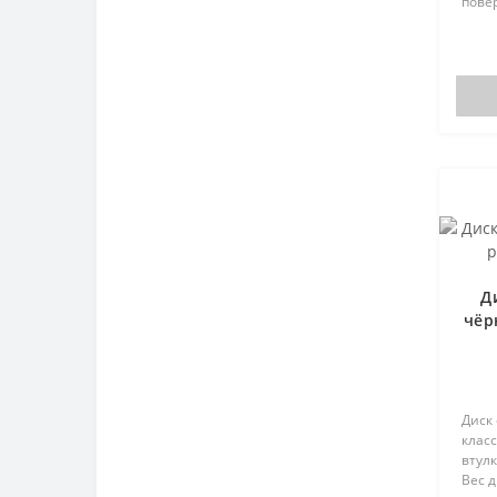
повер
Д
чёр
Диск
класс
втул
Вес д